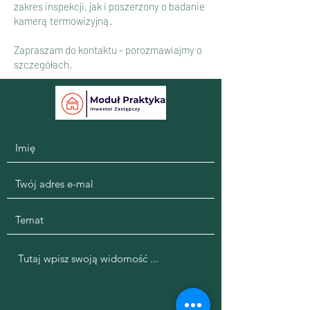
zakres inspekcji, jak i poszerzony o badanie
kamerą termowizyjną.
Zapraszam do kontaktu - porozmawiajmy o
szczegółach.