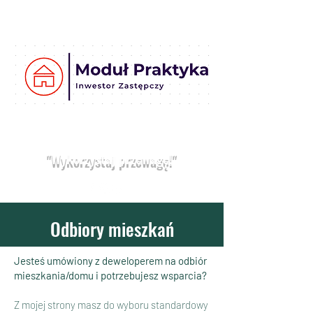
Moduł
Praktyka
Umów bezpłatną konsultację
"Wykorzystaj przewagę!"
Odbiory mieszkań
Jesteś umówiony z deweloperem na odbiór
mieszkania/domu i potrzebujesz wsparcia?
Z mojej strony masz do wyboru standardowy