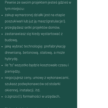
Pewnie ze swoim projektem jesteś gdzieś w
tym miejscu:
zakup wymarzonej działki jest na etapie
poszukiwań lub już ją masz (gratulacje!),
przeglądasz setki projektów domów,
zastanawiasz się kiedy wystartować z
budową,
jaką wybrać technologię: prefabrykację
drewnianą, betonową, stalową, a może
hybrydę,
ile "to" wszystko będzie kosztowało czasu i
pieniędzy,
negocjujesz ceny, umowy z wykonawcami,
szukasz podwykonawców od stolarki
okiennej, instalacji, itd.
o zgrozo (!), formalności w urzędach.