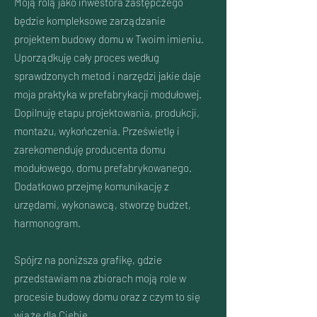
Moją rolą jako inwestora zastępczego
będzie kompleksowe zarządzanie
projektem budowy domu w Twoim imieniu.
Uporządkuję cały proces według
sprawdzonych metod i narzędzi jakie daje
moja praktyka w prefabrykacji modułowej.
Dopilnuję etapu projektowania, produkcji,
montażu, wykończenia. Prześwietlę i
zarekomenduję producenta domu
modułowego, domu prefabrykowanego.
Dodatkowo przejmę komunikację z
urzędami, wykonawcą, stworzę budżet,
harmonogram.
Spójrz na poniższa grafikę, gdzie
przedstawiam na zbiorach moją role w
procesie budowy domu oraz z czym to się
wiąże dla Ciebie.