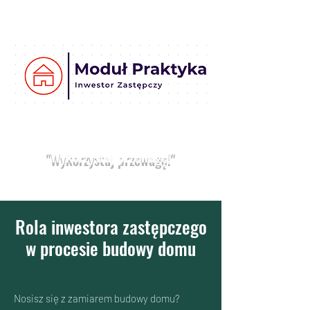
Moduł
Praktyka
Umów bezpłatną konsultację
"Wykorzystaj przewagę!"
Rola inwestora zastępczego
w procesie budowy domu
Nosisz się z zamiarem budowy domu?