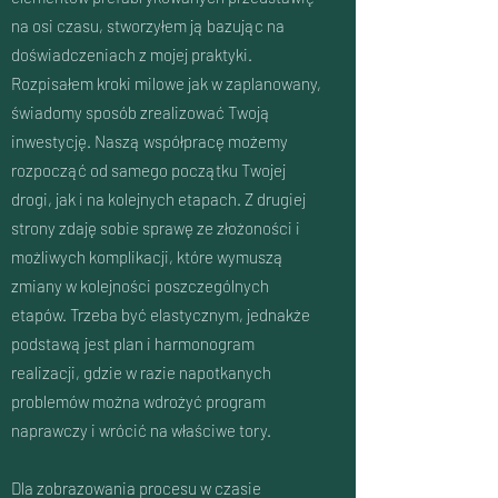
na osi czasu, stworzyłem ją bazując na
doświadczeniach z mojej praktyki.
Rozpisałem kroki milowe jak w zaplanowany,
świadomy sposób zrealizować Twoją
inwestycję. Naszą współpracę możemy
rozpocząć od samego początku Twojej
drogi, jak i na kolejnych etapach. Z drugiej
strony zdaję sobie sprawę ze złożoności i
możliwych komplikacji, które wymuszą
zmiany w kolejności poszczególnych
etapów. Trzeba być elastycznym, jednakże
podstawą jest plan i harmonogram
realizacji, gdzie w razie napotkanych
problemów można wdrożyć program
naprawczy i wrócić na właściwe tory.
Dla zobrazowania procesu w czasie