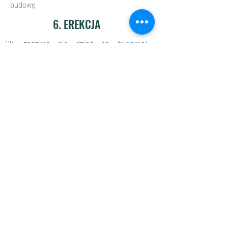
budowę
6. EREKCJA
Ok, zaczyna się dziać na budowie!
Dotarliśmy do przyjemnego dla oka etapu,
wszystko zaczyna rosnąć. Rozpoczynają
się roboty ziemne, wylewana jest płyta
fundamentowa, trwa montaż konstrukcji
domu, prace instalacyjne, wylewana jest
posadzka, montowana stolarka okienna i
drzwiowa, dekarz montuje obróbki
blacharskie. Dom nabiera kształtów i
kolorów, dużo się dzieje... i to właśnie w
szybkim tempie tkwi szkopuł. Dużo spraw w
stosunkowo krótkim czasie wymaga
nadzoru i koordynacji, a z mojej praktyki
wiem, że wykonawcy czasami nie nadążają,