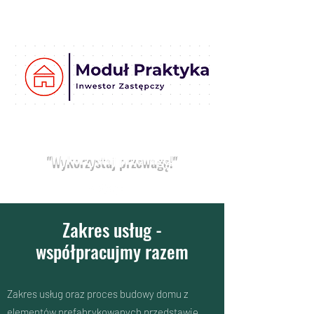
Moduł
Praktyka
Umów bezpłatną konsultację
"Wykorzystaj przewagę!"
Zakres usług -
współpracujmy razem
Zakres usług oraz proces budowy domu z
elementów prefabrykowanych przedstawię