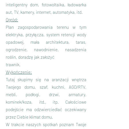
inteligentny dom, fotowoltaika, ładowarka
aut, TV, kamery, internet, automatyka, itd.
Ogród:
Plan zagospodarowania terenu w tym
elektryka, przyłącza, system retencji wody
opadowej, mała architektura, taras,
ogrodzenie, nawodnienie, nasadzenia
roślin, doradzę jak założyć
trawnik.
Wykończenie:
Tutaj skupimy się na aranżacji wnętrza
Twojego domu, szaf, kuchni, AGD/RTV,
mebli, podłogi, drzwi, armatury,
kominek/koza, itd., itp. Całościowe
podejście ma odzwierciedlać oczekiwany
przez Ciebie klimat domu.
W trakcie naszych spotkań poznam Twoje